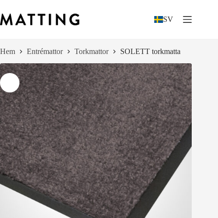
Hoppa
till
SV
innehåll
Hem
Entrémattor
Torkmattor
SOLETT torkmatta