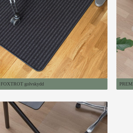
FOXTROT golvskydd
PREMI