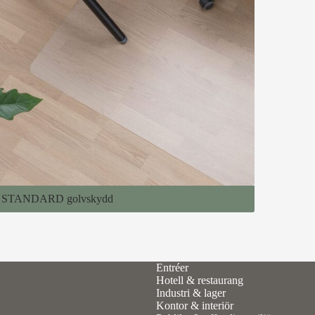
STANDARD golvskydd
Entréer
Hotell & restaurang
Industri & lager
ås
Kontor & interiör