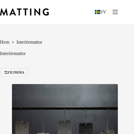
Hoppa
till
SV
innehåll
Hem
Interiörmattor
Interiörmattor
FILTRERA