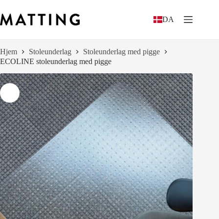
Spring
til
DA
indhold
Hjem
Stoleunderlag
Stoleunderlag med pigge
ECOLINE stoleunderlag med pigge