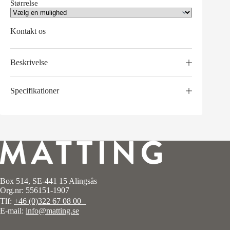
Størrelse
Kontakt os
Beskrivelse
Specifikationer
Box 514, SE-441 15 Alingsås
Org.nr: 556151-1907
Tlf:
+46 (0)322 67 08 00
E-mail:
info@matting.se