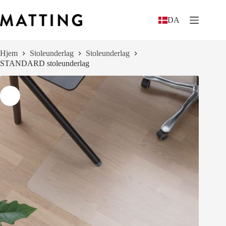
Spring
til
DA
indhold
Hjem
Stoleunderlag
Stoleunderlag
STANDARD stoleunderlag