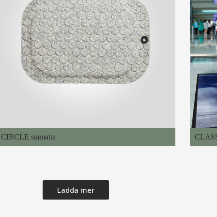
CIRCLE ståmatta
CLASS
Ladda mer